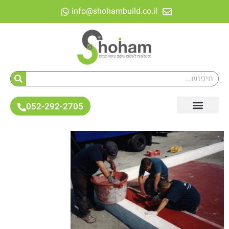
לתוכן
info@shohambuild.co.il
052-292-2705