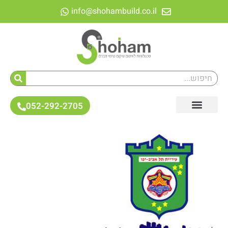
לתוכן
info@shohambuild.co.il
052-292-2705